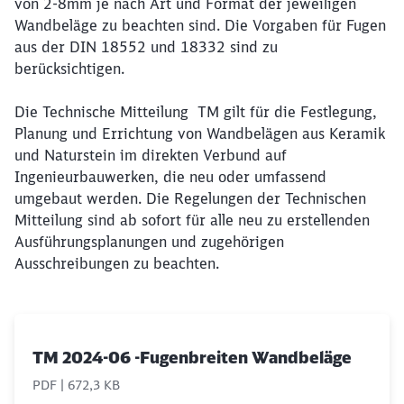
von 2-8mm je nach Art und Format der jeweiligen
Wandbeläge zu beachten sind. Die Vorgaben für Fugen
Schließen
aus der DIN 18552 und 18332 sind zu
Möchten Sie zu
weitergeleitet
berücksichtigen.
werden?
Die Technische Mitteilung TM gilt für die Festlegung,
Abbrechen
Weiter
Planung und Errichtung von Wandbelägen aus Keramik
und Naturstein im direkten Verbund auf
Ingenieurbauwerken, die neu oder umfassend
umgebaut werden. Die Regelungen der Technischen
Mitteilung sind ab sofort für alle neu zu erstellenden
Ausführungsplanungen und zugehörigen
Ausschreibungen zu beachten.
TM 2024-06 -Fugenbreiten Wandbeläge
PDF | 672,3 KB