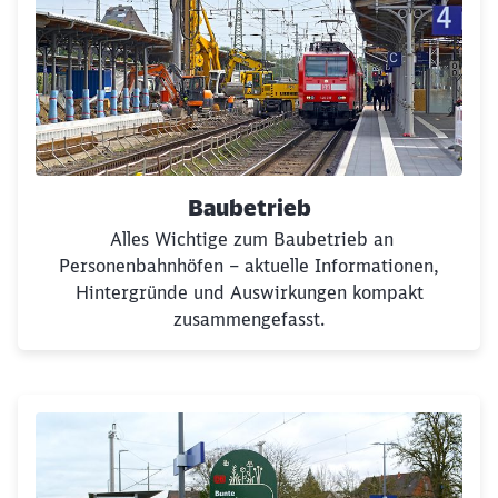
Die Ertüchtigung des Hauptbahnhofs Stendal im Regio
Baubetrieb
Alles Wichtige zum Baubetrieb an
Personenbahnhöfen – aktuelle Informationen,
Hintergründe und Auswirkungen kompakt
Schließen
zusammengefasst.
Möchten Sie zu
weitergeleitet
werden?
Abbrechen
Weiter