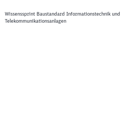
Wissenssprint Baustandard Informationstechnik und
Telekommunikationsanlagen
Klicken, um das folgende Video zu überspringen
Ende des oberhalb befindlichen Videos