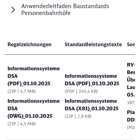
Anwenderleitfaden Baustandards
Personenbahnhöfe
Regelzeichnungen
Standardleistungstexte
Sons
RV-
Informationssysteme
Besc
DSA
Informationssysteme
Übers
(PDF)_01.10.2025
DSA (PDF)_01.10.2025
Laut
(ZIP | 4,7 MB)
(PDF | 245,4 KB)
05.0
Informationssysteme
Informationssysteme
187,3 
DSA
DSA (X81)_01.10.2025
Planu
(DWG)_01.10.2025
(ZIP | 2,9 KB)
DDI 
(ZIP | 4,5 MB)
(PDF |