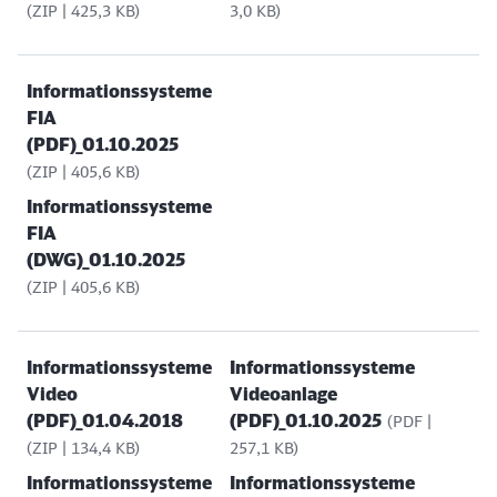
(ZIP | 425,3 KB)
3,0 KB)
Informationssysteme
FIA
(PDF)_01.10.2025
(ZIP | 405,6 KB)
Informationssysteme
FIA
(DWG)_01.10.2025
(ZIP | 405,6 KB)
Schließen
Möchten Sie zu
weitergeleitet
Informationssysteme
Informationssysteme
werden?
Video
Videoanlage
(PDF)_01.04.2018
(PDF)_01.10.2025
(PDF |
(ZIP | 134,4 KB)
257,1 KB)
Abbrechen
Weiter
Informationssysteme
Informationssysteme