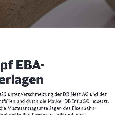
opf EBA-
erlagen
Schl
Möchten Sie zu
weitergeleitet werden?
023 unter Verschmelzung der DB Netz AG und der
tfallen und durch die Marke "DB InfraGO" ersetzt.
Abbrechen
Weiter
 die Musterantragsunterlagen des Eisenbahn-