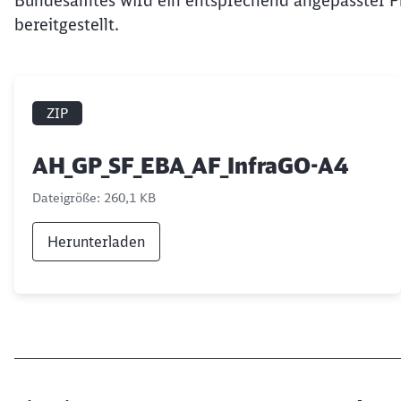
Bundesamtes wird ein entsprechend angepasster P
bereitgestellt.
ZIP
AH_GP_SF_EBA_AF_InfraGO-A4
Dateigröße: 260,1 KB
Herunterladen